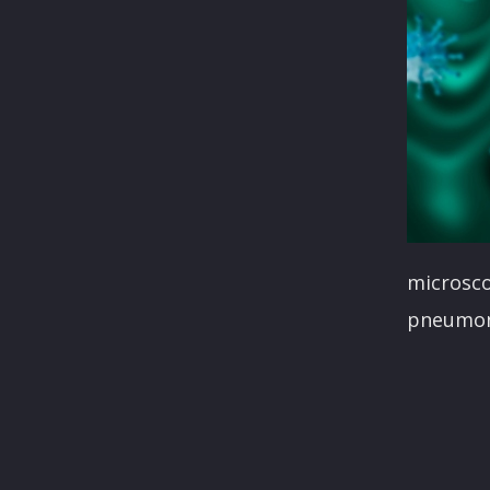
microsco
pneumoni