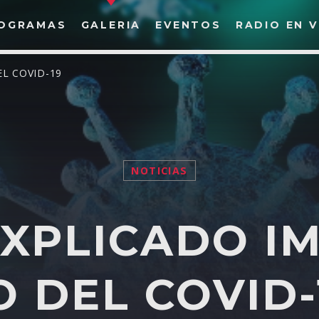
OGRAMAS
GALERIA
EVENTOS
RADIO EN V
EL COVID-19
S
SEARCH IN THE WEBSITE:
SHARE THIS PAGE ON:
RA
NOTICIAS
XPLICADO I
Twitter
Facebook
Google+
Pinte
O DEL COVID-