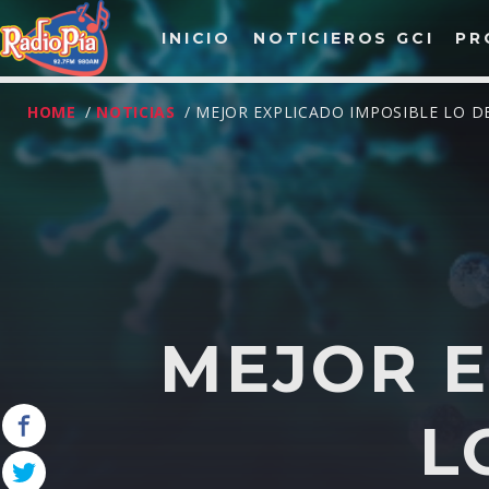
INICIO
NOTICIEROS GCI
PR
HOME
/
NOTICIAS
/ MEJOR EXPLICADO IMPOSIBLE LO D
ENTRADAS RECIENTE
ENTREVISTA CON GRUPO PRIMER GRADO
ENTREVISTA GRUPO DETALLE DE BETO ZAMO
ENTREVISTA CON GRUPO LA HERENCIA
ENTREVISTA CON BANDA TIERRA ARTESANAL
MEJOR E
ENTREVISTA CON FERNANDO GIL
L