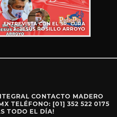
LL
ENTREVISTA CON EL SR. CURA
GUA
J. JESÚS ROSILLO ARROYO
INTEGRAL CONTACTO MADERO
X TELÉFONO: [01] 352 522 0175
S TODO EL DÍA!