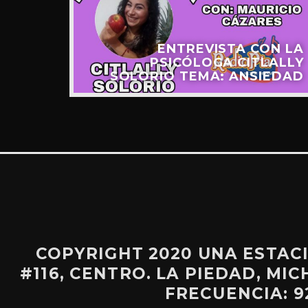
DE LA
ENTREVISTA CON LA
 PARA
PSICÓLOGA CITLALLY
IDAD
SOLORIO TEMA: ANSIEDAD
COPYRIGHT 2020 UNA ESTA
#116, CENTRO. LA PIEDAD, MIC
FRECUENCIA: 9